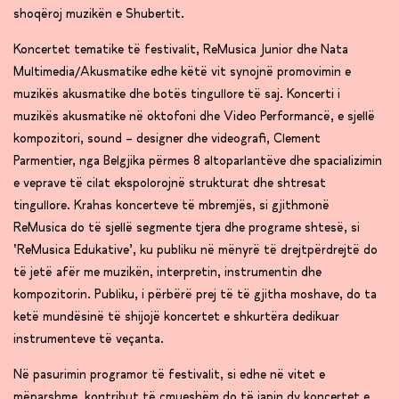
shoqëroj muzikën e Shubertit.
Koncertet tematike të festivalit, ReMusica Junior dhe Nata
Multimedia/Akusmatike edhe këtë vit synojnë promovimin e
muzikës akusmatike dhe botës tingullore të saj. Koncerti i
muzikës akusmatike në oktofoni dhe Video Performancë, e sjellë
kompozitori, sound – designer dhe videografi, Clement
Parmentier, nga Belgjika përmes 8 altoparlantëve dhe spacializimin
e veprave të cilat ekspolorojnë strukturat dhe shtresat
tingullore. Krahas koncerteve të mbremjës, si gjithmonë
ReMusica do të sjellë segmente tjera dhe programe shtesë, si
‘ReMusica Edukative’, ku publiku në mënyrë të drejtpërdrejtë do
të jetë afër me muzikën, interpretin, instrumentin dhe
kompozitorin. Publiku, i përbërë prej të të gjitha moshave, do ta
ketë mundësinë të shijojë koncertet e shkurtëra dedikuar
instrumenteve të veçanta.
Në pasurimin programor të festivalit, si edhe në vitet e
mëparshme, kontribut të çmueshëm do të japin dy koncertet e