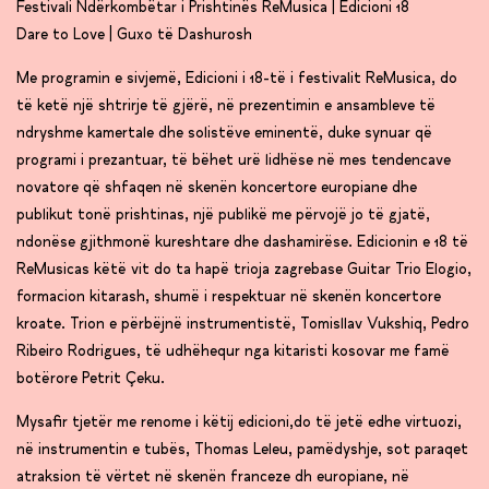
Festivali Ndërkombëtar i Prishtinës ReMusica | Edicioni 18
Dare to Love | Guxo të Dashurosh
Me programin e sivjemë, Edicioni i 18-të i festivalit ReMusica, do
të ketë një shtrirje të gjërë, në prezentimin e ansambleve të
ndryshme kamertale dhe solistëve eminentë, duke synuar që
programi i prezantuar, të bëhet urë lidhëse në mes tendencave
novatore që shfaqen në skenën koncertore europiane dhe
publikut tonë prishtinas, një publikë me përvojë jo të gjatë,
ndonëse gjithmonë kureshtare dhe dashamirëse. Edicionin e 18 të
ReMusicas këtë vit do ta hapë trioja zagrebase Guitar Trio Elogio,
formacion kitarash, shumë i respektuar në skenën koncertore
kroate. Trion e përbëjnë instrumentistë, Tomisllav Vukshiq, Pedro
Ribeiro Rodrigues, të udhëhequr nga kitaristi kosovar me famë
botërore Petrit Çeku.
Mysafir tjetër me renome i këtij edicioni,do të jetë edhe virtuozi,
në instrumentin e tubës, Thomas Leleu, pamëdyshje, sot paraqet
atraksion të vërtet në skenën franceze dh europiane, në