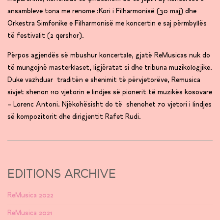
ansambleve tona me renome :Kori i Filharmonisë (30 maj) dhe
Orkestra Simfonike e Filharmonisë me koncertin e saj përmbyllës
të festivalit (2 qershor).
Përpos agjendës së mbushur koncertale, gjatë ReMusicas nuk do
të mungojnë masterklaset, ligjëratat si dhe tribuna muzikologjike.
Duke vazhduar traditën e shenimit të përvjetorëve, Remusica
sivjet shenon 110 vjetorin e lindjes së pionerit të muzikës kosovare
– Lorenc Antoni. Njëkohësisht do të shenohet 70 vjetori i lindjes
së kompozitorit dhe dirigjentit Rafet Rudi.
EDITIONS ARCHIVE
ReMusica 2022
ReMusica 2021