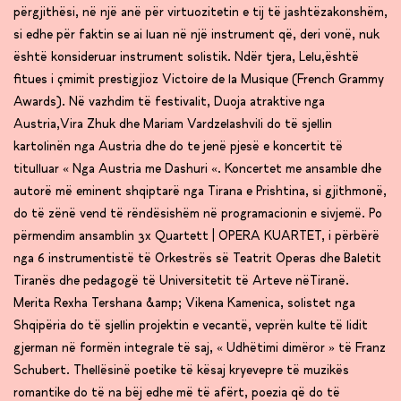
përgjithësi, në një anë për virtuozitetin e tij të jashtëzakonshëm,
si edhe për faktin se ai luan në një instrument që, deri vonë, nuk
është konsideruar instrument solistik. Ndër tjera, Lelu,është
fitues i çmimit prestigjioz Victoire de la Musique (French Grammy
Awards). Në vazhdim të festivalit, Duoja atraktive nga
Austria,Vira Zhuk dhe Mariam Vardzelashvili do të sjellin
kartolinën nga Austria dhe do te jenë pjesë e koncertit të
titulluar « Nga Austria me Dashuri «. Koncertet me ansamble dhe
autorë më eminent shqiptarë nga Tirana e Prishtina, si gjithmonë,
do të zënë vend të rëndësishëm në programacionin e sivjemë. Po
përmendim ansamblin 3x Quartett | OPERA KUARTET, i përbërë
nga 6 instrumentistë të Orkestrës së Teatrit Operas dhe Baletit
Tiranës dhe pedagogë të Universitetit të Arteve nëTiranë.
Merita Rexha Tershana &amp; Vikena Kamenica, solistet nga
Shqipëria do të sjellin projektin e vecantë, veprën kulte të lidit
gjerman në formën integrale të saj, « Udhëtimi dimëror » të Franz
Schubert. Thellësinë poetike të kësaj kryevepre të muzikës
romantike do të na bëj edhe më të afërt, poezia që do të