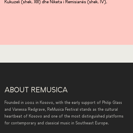
Kukuzeli (shek. XIII) dhe Niketa i Remisianës (shek. IV).
ABOUT REMUSICA
Founded in 2002 in Kosovo, with the early support of Philip Glass
and Vanessa Redgrave, ReMusica Festival stands as the cultural
heartbeat of Kosovo and one of the most distinguished platforms
for contemporary and classical music in Southeast Europe.