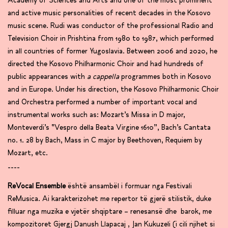
Academy of Sciences and Arts and one of the most prominent
and active music personalities of recent decades in the Kosovo
music scene. Rudi was conductor of the professional Radio and
Television Choir in Prishtina from 1980 to 1987, which performed
in all countries of former Yugoslavia. Between 2006 and 2020, he
directed the Kosovo Philharmonic Choir and had hundreds of
public appearances with
a cappella
programmes both in Kosovo
and in Europe. Under his direction, the Kosovo Philharmonic Choir
and Orchestra performed a number of important vocal and
instrumental works such as: Mozart’s Missa in D major,
Monteverdi’s “Vespro della Beata Virgine 1610”, Bach’s Cantata
no. 1. 28 by Bach, Mass in C major by Beethoven, Requiem by
Mozart, etc.
____
ReVocal Ensemble
është ansambël i formuar nga Festivali
ReMusica. Ai karakterizohet me repertor të gjerë stilistik, duke
filluar nga muzika e vjetër shqiptare – renesansë dhe barok, me
kompozitoret Gjergj Danush Llapacaj , Jan Kukuzeli (i cili njihet si