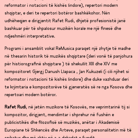
reformator i notacioni të kishës lindore), repertori modern
shqiptar, e deri te repertori botëror bashkëkohor. Nën
udhëheqjen e dirigjentit Rafet Rudi, dhjetë profesionistë janë
bashkuar për të shpalosur muzikën korale me një finesë dhe
ndjeshmëri interpretative.
Programi i ansamblit vokal ReMusica paraqet një zhytje të madhe
në thesarin historik të muzikës shqiptare (deri vonë të panjohura
për histiorografinë shqiptare ) të shekullit XIII dhe XIV me
kompozitoret Gjergj Danush Llapaca , Jan Kukuzeli (i cili njihet si
reformator i notacioni të kishës lindore) dhe duke vazhduar deri
te krjimtaria e kompozitorëve të gjeneratës së re nga Kosova dhe
repertoari modern botëror.
Rafet Rudi
,
në jetën muzikore të Kosovës, me veprimtarinë tij si
kompozitor, dirigjent, mendimtar i shprehur në fushën e
publicistikës dhe filozofisë së muzikës, anëtar i Akademisë
Europiane të Shkencës dhe Arteve, paraqet personalitetin më të