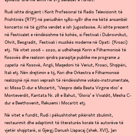
spikatur dhe më aktiv në 2-3 dekadat e fundit.
Rudi ishte dirigjent i Korit Profesional të Radio Televizionit të
Prishtinës (RTP) në periudhën 1980-1987 dhe me këtë ansambël
koncertoi në të gjitha vendet e ish Jugosllavise. Ai ishte prezent
në Festivalet e rëndësishme të kohës, si Festivali i Dubrovnikut,
Ohrit, Beogradit, Festivali i muzikës moderne në Opati (Kroaci)
etj. Në vitet 2006 – 2020, ai udhëheqë Korin e Filharmonisë të
Kosovës dhe realizon qindra paraqitje publike me programe
a
capella
në Kosovë, Angli, Maqedoni të Veriut, Kroaci, Shqipëri,
Itali etj. Nën drejtimin e tij, Kori dhe Orkestra e Filharmonisë
realizojnë një mori veprash të rëndësishme vokalo-instrumentale,
si: Missa D-dur e Mozartit, ‘Vespro della Beata Virgine 1610’ e
Monteverdit, Kantata Nr. 28 e Bahut, ‘Gloria’ e Vivaldit, Mesha C-
dur e Beethovenit, Rekuiemi i Mocartit etj.
Në vitet e fundit, Rudi i pëkushtohet pikërisht zbulimit,
restaurimit dhe adaptimit të literaturës korale të autorëve të
vjetër shqiptarë, si Gjergj Danush Llapacaj (shek. XVI), Jan