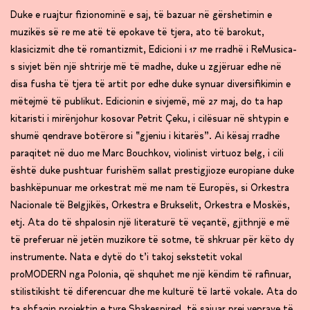
Duke e ruajtur fizionominë e saj, të bazuar në gërshetimin e
muzikës së re me atë të epokave të tjera, ato të barokut,
klasicizmit dhe të romantizmit, Edicioni i 17 me rradhë i ReMusica-
s sivjet bën një shtrirje më të madhe, duke u zgjëruar edhe në
disa fusha të tjera të artit por edhe duke synuar diversifikimin e
mëtejmë të publikut. Edicionin e sivjemë, më 27 maj, do ta hap
kitaristi i mirënjohur kosovar Petrit Çeku, i cilësuar në shtypin e
shumë qendrave botërore si “gjeniu i kitarës”. Ai kësaj rradhe
paraqitet në duo me Marc Bouchkov, violinist virtuoz belg, i cili
është duke pushtuar furishëm sallat prestigjioze europiane duke
bashkëpunuar me orkestrat më me nam të Europës, si Orkestra
Nacionale të Belgjikës, Orkestra e Brukselit, Orkestra e Moskës,
etj. Ata do të shpalosin një literaturë të veçantë, gjithnjë e më
të preferuar në jetën muzikore të sotme, të shkruar për këto dy
instrumente. Nata e dytë do t’i takoj sekstetit vokal
proMODERN nga Polonia, që shquhet me një këndim të rafinuar,
stilistikisht të diferencuar dhe me kulturë të lartë vokale. Ata do
ta shfaqin projektin e tyre Shakespired, të sajuar prej veprave të