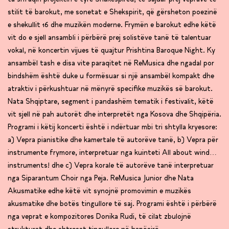
stilit të barokut, me sonetat e Shekspirit, që gërsheton poezinë
e shekullit 16 dhe muzikën moderne. Frymën e barokut edhe këtë
vit do e sjell ansambli i përbërë prej solistëve tanë të talentuar
vokal, në koncertin vijues të quajtur Prishtina Baroque Night. Ky
ansambël tash e disa vite paraqitet në ReMusica dhe ngadal por
bindshëm është duke u formësuar si një ansambël kompakt dhe
atraktiv i përkushtuar në mënyrë specifike muzikës së barokut.
Nata Shqiptare, segment i pandashëm tematik i festivalit, këtë
vit sjell në pah autorët dhe interpretët nga Kosova dhe Shqipëria.
Programi i këtij koncerti është i ndërtuar mbi tri shtylla kryesore:
a) Vepra pianistike dhe kamertale të autorëve tanë, b) Vepra për
instrumente frymore, interpretuar nga kuinteti All about wind…
instruments! dhe c) Vepra korale të autorëve tanë interpretuar
nga Siparantum Choir nga Peja. ReMusica Junior dhe Nata
Akusmatike edhe këtë vit synojnë promovimin e muzikës
akusmatike dhe botës tingullore të saj. Programi është i përbërë
nga veprat e kompozitores Donika Rudi, të cilat zbulojnë