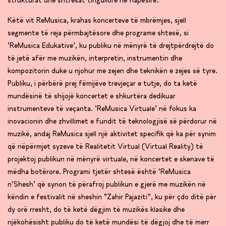
strukturat dhe shtresat tingullore në hapësirë.
Këtë vit ReMusica, krahas koncerteve të mbrëmjes, sjell
segmente të reja përmbajtësore dhe programe shtesë, si
‘ReMusica Edukative’, ku publiku në mënyrë të drejtpërdrejtë do
të jetë afër me muzikën, interpretin, instrumentin dhe
kompozitorin duke u njohur me zejen dhe teknikën e zejes së tyre.
Publiku, i përbërë prej fëmijëve trevjeçar e tutje, do ta ketë
mundësinë të shijojë koncertet e shkurtëra dedikuar
instrumenteve të veçanta. ‘ReMusica Virtuale’ në fokus ka
inovacionin dhe zhvillimet e fundit të teknologjisë së përdorur në
muzikë, andaj ReMusica sjell një aktivitet specifik që ka për synim
që nëpërmjet syzeve të Realitetit Virtual (Virtual Reality) të
projektoj publikun në mënyrë virtuale, në koncertet e skenave të
mëdha botërore. Programi tjetër shtesë është ‘ReMusica
n’Shesh’ që synon të përafroj publikun e gjerë me muzikën në
këndin e festivalit në sheshin “Zahir Pajaziti”, ku për çdo ditë për
dy orë rresht, do të ketë dëgjim të muzikës klasike dhe
njëkohësisht publiku do të ketë mundësi të dëgjoj dhe të merr