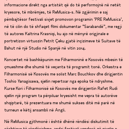
informacione direkt nga artistët që do të performojnë në netët
kryesore, të mbrëmjes, të ReMusica-s. Në zgjërimin e saj
pëmbajtësor festivali sivjet promovon programin ‘PRE ReMusica’,
në të cilin do të shfaqet filmi dokumentar “Sarabandë”, me regji
të autores Kaltrina Krasniqi, ku ajo në mënyrë origjinale e
portretizon virtuozin Petrit Çeku gjatë inçizimeve të Suitave të
Bahut në një Studio në Spanjë në vitin 2014.
Koncertet në bashkëpunim me Filharmoninë e Kosovës mbesin të
çmueshme dhe shumë të veçanta të programit tonë. Orkestra e
Filharmonisë së Kosovës me solist Marc Bouchkov dhe dirigjentin
Toshio Yanagisawa, sjellin repertoar nga epoka të ndryshme.
Kurse Kori i Filharmonisë së Kosovës me dirigjentin Rafet Rudi
sjellin një program ta përpiluar kryesisht me vepra të autorëve
shqiptarë, të prezentuara me shumë sukses ditë më parë në
turneun e këtij ansambli në Angli.
Në ReMusica gjithmonë i është dhënë rëndësi diskutimit të