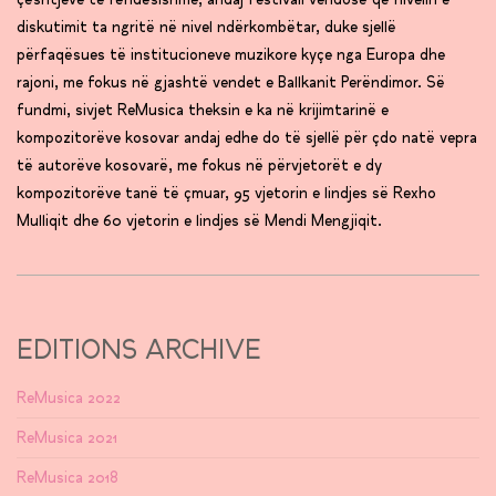
çështjeve të rëndësishme, andaj festivali vendosë që nivelin e
diskutimit ta ngritë në nivel ndërkombëtar, duke sjellë
përfaqësues të institucioneve muzikore kyçe nga Europa dhe
rajoni, me fokus në gjashtë vendet e Ballkanit Perëndimor. Së
fundmi, sivjet ReMusica theksin e ka në krijimtarinë e
kompozitorëve kosovar andaj edhe do të sjellë për çdo natë vepra
të autorëve kosovarë, me fokus në përvjetorët e dy
kompozitorëve tanë të çmuar, 95 vjetorin e lindjes së Rexho
Mulliqit dhe 60 vjetorin e lindjes së Mendi Mengjiqit.
EDITIONS ARCHIVE
ReMusica 2022
ReMusica 2021
ReMusica 2018