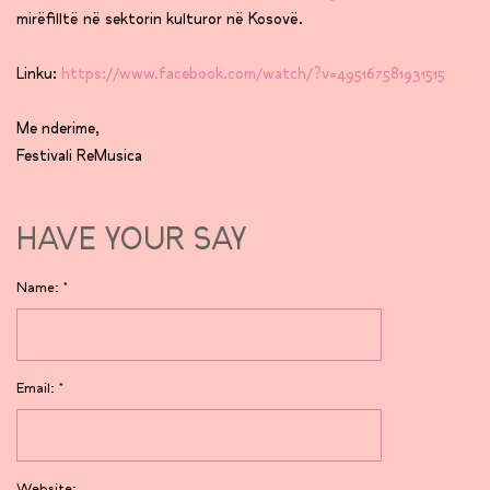
mirëfilltë në sektorin kulturor në Kosovë.
Linku:
https://www.facebook.com/watch/?v=495167581931515
Me nderime,
Festivali ReMusica
HAVE YOUR SAY
Name:
*
Email:
*