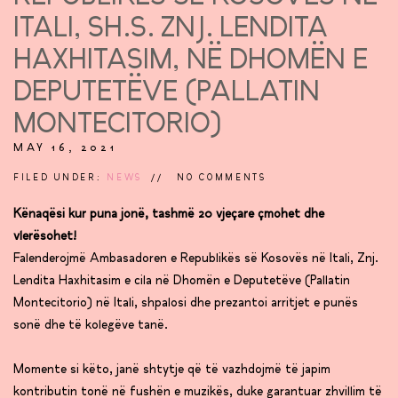
ITALI, SH.S. ZNJ. LENDITA
HAXHITASIM, NË DHOMËN E
DEPUTETËVE (PALLATIN
MONTECITORIO)
MAY 16, 2021
FILED UNDER:
NEWS
NO COMMENTS
Kënaqësi kur puna jonë, tashmë 20 vjeçare çmohet dhe
vlerësohet!
Falenderojmë Ambasadoren e Republikës së Kosovës në Itali, Znj.
Lendita Haxhitasim e cila në Dhomën e Deputetëve (Pallatin
Montecitorio) në Itali, shpalosi dhe prezantoi arritjet e punës
sonë dhe të kolegëve tanë.
Momente si këto, janë shtytje që të vazhdojmë të japim
kontributin tonë në fushën e muzikës, duke garantuar zhvillim të