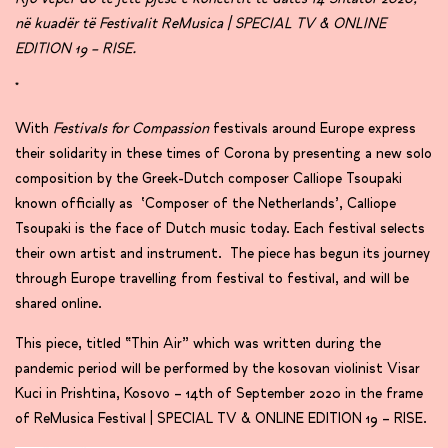
në kuadër të Festivalit ReMusica | SPECIAL TV & ONLINE
EDITION 19 – RISE.
*
With
Festivals for Compassion
festivals around Europe express
their solidarity in these times of Corona by presenting a new solo
composition by the Greek-Dutch composer Calliope Tsoupaki
known officially as ‘Composer of the Netherlands’, Calliope
Tsoupaki is the face of Dutch music today. Each festival selects
their own artist and instrument. The piece has begun its journey
through Europe travelling from festival to festival, and will be
shared online.
This piece, titled “Thin Air” which was written during the
pandemic period will be performed by the kosovan violinist Visar
Kuci in Prishtina, Kosovo – 14th of September 2020 in the frame
of ReMusica Festival | SPECIAL TV & ONLINE EDITION 19 – RISE.