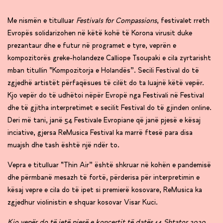
Me nismën e titulluar
Festivals for Compassions
, festivalet rreth
Evropës solidarizohen në këtë kohë të Korona virusit duke
prezantaur dhe e futur në programet e tyre, veprën e
kompozitorës greke-holandeze Calliope Tsoupaki e cila zyrtarisht
mban titullin “Kompozitorja e Holandës”. Secili Festival do të
zgjedhë artistët përfaqësues të cilët do ta luajnë këtë vepër.
Kjo vepër do të udhëtoi nëpër Evropë nga Festivali në Festival
dhe të gjitha interpretimet e secilit Festival do të gjinden online.
Deri më tani, janë 54 Festivale Evropiane që janë pjesë e kësaj
inciative, gjersa ReMusica Festival ka marrë ftesë para disa
muajsh dhe tash është një ndër to.
Vepra e titulluar “Thin Air” është shkruar në kohën e pandemisë
dhe përmbanë mesazh të fortë, përderisa për interpretimin e
kësaj vepre e cila do të ipet si premierë kosovare, ReMusica ka
zgjedhur violinistin e shquar kosovar Visar Kuci.
Kjo vepër do të jetë pjesë e koncertit të datës 14 Shtator 2020,