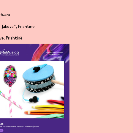
luara
 Jakova”, Prishtinë
e, Prishtinë