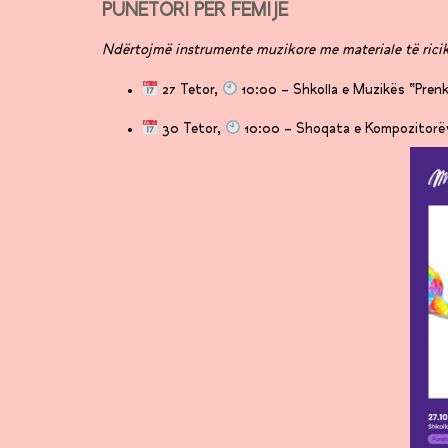
PUNËTORI PËR FËMIJË
Ndërtojmë instrumente muzikore me materiale të ricik
27 Tetor,
10:00 – Shkolla e Muzikës “Prenk
30 Tetor,
10:00 – Shoqata e Kompozitorëv