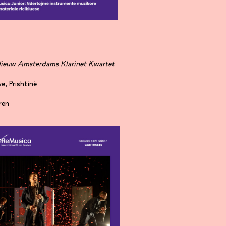
 Nieuw Amsterdams Klarinet Kwartet
, Prishtinë
ren