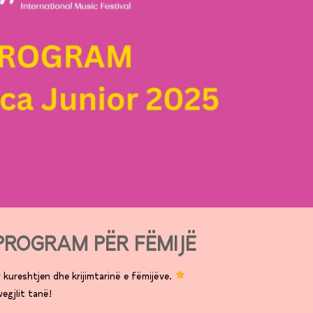
 PROGRAM PËR FËMIJË
r kureshtjen dhe krijimtarinë e fëmijëve.
vegjlit tanë!