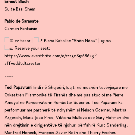
Ernest Bloch
Suite Baal Shem
Pablo de Sarasate
Carmen Fantaisie
27 tetor |
Kisha Katolike “Shën Ndou” | 19:00
Reserve your seat:
https://www.eventbrite.com/e/1773065168649?
aff=oddtdtcreator
_____
Tedi Papavrami
lindi në Shqipëri, luajti në moshën tetëvjeçare me
Orkestrën Filarmonike të Tiranës dhe më pas studioi me Pierre
Amoyal në Konservatorin Kombëtar Superior. Tedi Paparami ka
performuar me partnerë të ndryshëm si Nelson Goerner, Martha
Argerich, Maria Joao Pires, Viktoria Mullova ose Gary Hofman dhe
nën drejtimin e dirigjentëve të njohur, përfshirë Kurt Sanderling,
Manfred Honeck, François-Xavier Roth dhe Thierry Fischer.