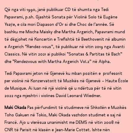
Që nga viti 1990, janë publikuar CD të shumta nga Tedi
Papavrami, p.sh. Gjashtë Sonata për Violinë Solo të Eugène
Ysaÿe, e cila mori Diapason d’Or si dhe Choc de l’année. Së
bashku me Mischa Maisky dhe Martha Argerich, Papavrami mund
të dëgjohet në Koncertin e Trefishtë të Beethovenit në albumin
e Argerich “Rendez-vous”, të publikuar në vitin 2019 nga Avanti
Classics. Në vitin 2021 ai publikoi “Sonatas & Partitas të Bach”
dhe “Rendezvous with Martha Argerich Vol.2” në Alpha.
Tedi Papavrami jeton në Gjenevë ku mban pozitën e profesorit
per violinë në Konzervatorit të Muzikës në Gjenevë – Haute École
de Musique. Ai luan në një violinë që u ndërtua për të në vitin
2022 nga mjeshtri i violines David Leonard Wiedmer.
Maki Okada
Pas përfundimit të studimeve në Shkollën e Muzikës
Toho Gakuen në Tokio, Maki Okada vazhdon studimet e saj në
Francë. Ajo u vlerësua unanimisht me DEMS në vitin 2008 në
CNR të Parisit në klasën e Jean-Marie Cottet. Ishte nën