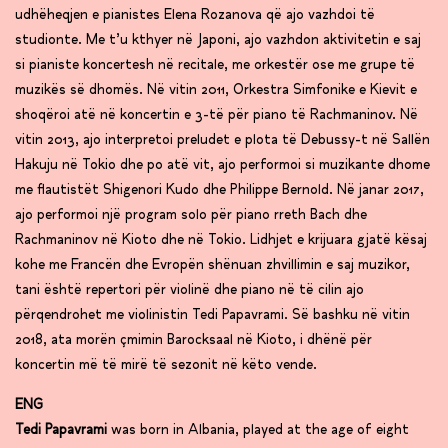
udhëheqjen e pianistes Elena Rozanova që ajo vazhdoi të
studionte. Me t’u kthyer në Japoni, ajo vazhdon aktivitetin e saj
si pianiste koncertesh në recitale, me orkestër ose me grupe të
muzikës së dhomës. Në vitin 2011, Orkestra Simfonike e Kievit e
shoqëroi atë në koncertin e 3-të për piano të Rachmaninov. Në
vitin 2013, ajo interpretoi preludet e plota të Debussy-t në Sallën
Hakuju në Tokio dhe po atë vit, ajo performoi si muzikante dhome
me flautistët Shigenori Kudo dhe Philippe Bernold. Në janar 2017,
ajo performoi një program solo për piano rreth Bach dhe
Rachmaninov në Kioto dhe në Tokio. Lidhjet e krijuara gjatë kësaj
kohe me Francën dhe Evropën shënuan zhvillimin e saj muzikor,
tani është repertori për violinë dhe piano në të cilin ajo
përqendrohet me violinistin Tedi Papavrami. Së bashku në vitin
2018, ata morën çmimin Barocksaal në Kioto, i dhënë për
koncertin më të mirë të sezonit në këto vende.
ENG
Tedi Papavrami
was born in Albania, played at the age of eight