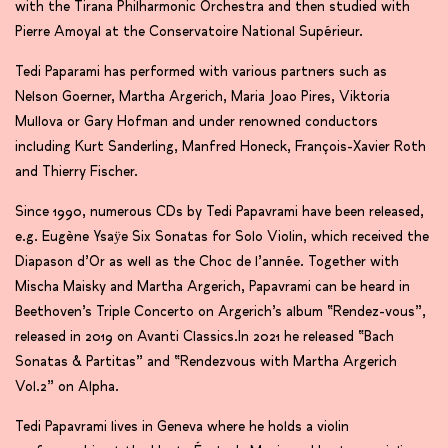
with the Tirana Philharmonic Orchestra and then studied with
Pierre Amoyal at the Conservatoire National Supérieur.
Tedi Paparami has performed with various partners such as
Nelson Goerner, Martha Argerich, Maria Joao Pires, Viktoria
Mullova or Gary Hofman and under renowned conductors
including Kurt Sanderling, Manfred Honeck, François-Xavier Roth
and Thierry Fischer.
Since 1990, numerous CDs by Tedi Papavrami have been released,
e.g. Eugène Ysaÿe Six Sonatas for Solo Violin, which received the
Diapason d’Or as well as the Choc de l’année. Together with
Mischa Maisky and Martha Argerich, Papavrami can be heard in
Beethoven’s Triple Concerto on Argerich’s album “Rendez-vous”,
released in 2019 on Avanti Classics.In 2021 he released “Bach
Sonatas & Partitas” and “Rendezvous with Martha Argerich
Vol.2” on Alpha.
Tedi Papavrami lives in Geneva where he holds a violin