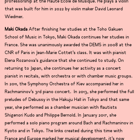
professorship at the Haute École de Musique. He plays a violin
that was built for him in 2022 by violin maker David Leonard
Wiedmer.
Maki Okada
After finishing her studies at the Toho Gakuen
School of Music in Tokyo, Maki Okada continues her studies in
France. She was unanimously awarded the DEMS in 2008 at the
CNR of Paris in Jean-Marie Cottet’s class. It was with pianist
Elena Rozanova’s guidance that she continued to study. On
returning to Japan, she continues her activity as a concert
pianist in recitals, with orchestra or with chamber music groups.
In 2011, the Symphony Orchestra of Kiev accompanied her in
Rachmaninov’s 3rd piano concert. In 2013, she performed the full
preludes of Debussy in the Hakuju Hall in Tokyo and that same
year, she performed as a chamber musician with flautists
Shigenori Kudo and Philippe Bernold. In January 2017, she
performed a solo piano program around Bach and Rachmaninov in
Kyoto and in Tokyo. The links created during this time with
France and Europe marked her musical development, it’s now