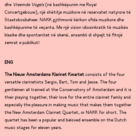
dhe
Vreemde Vogels
(në bashkëpunim me Royal
Concertgebouw), një shëtitje muzikore në rezervatet natyrore të
Staatsbosbeheer. NAKK gjithmonë kërkon sfida muzikore dhe
bashkëpunime të veçanta. Me një vizion idiosinkratik të muzikës
klasike dhe spontanitet në skenë, ansambli di shpejt të fitojë
zemrat e publikut!
ENG
The Nieuw Amsterdams Klarinet Kwartet
consists of the four
versatile clarinetists Sergio, Bart, Tom and Jesse. The four
gentlemen all trained at the Conservatory of Amsterdam and it is
their playing together, their love for the entire clarinet family and
especially the pleasure in making music that makes them together
the New Amsterdam Clarinet Quartet, or NAKK for short. The
quartet has been a popular and beloved ensemble on the Dutch
music stages for eleven years.