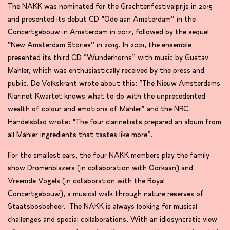
The NAKK was nominated for the Grachtenfestivalprijs in 2015
and presented its debut CD “Ode aan Amsterdam” in the
Concertgebouw in Amsterdam in 2017, followed by the sequel
“New Amsterdam Stories” in 2019. In 2021, the ensemble
presented its third CD “Wunderhorns” with music by Gustav
Mahler, which was enthusiastically received by the press and
public. De Volkskrant wrote about this: “The Nieuw Amsterdams
Klarinet Kwartet knows what to do with the unprecedented
wealth of colour and emotions of Mahler” and the NRC
Handelsblad wrote: “The four clarinetists prepared an album from
all Mahler ingredients that tastes like more”.
For the smallest ears, the four NAKK members play the family
show Dromenblazers (in collaboration with Oorkaan) and
Vreemde Vogels (in collaboration with the Royal
Concertgebouw), a musical walk through nature reserves of
Staatsbosbeheer. The NAKK is always looking for musical
challenges and special collaborations. With an idiosyncratic view