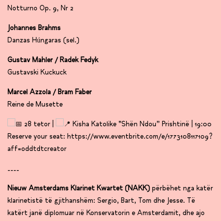
Notturno Op. 9, Nr 2
Johannes Brahms
Danzas Húngaras (sel.)
Gustav Mahler / Radek Fedyk
Gustavski Kuckuck
Marcel Azzola / Bram Faber
Reine de Musette
28 tetor |
Kisha Katolike “Shën Ndou” Prishtinë | 19:00
Reserve your seat: https://www.eventbrite.com/e/1773108117109?
aff=oddtdtcreator
____
Nieuw Amsterdams Klarinet Kwartet (NAKK)
përbëhet nga katër
klarinetistë të gjithanshëm: Sergio, Bart, Tom dhe Jesse. Të
katërt janë diplomuar në Konservatorin e Amsterdamit, dhe ajo