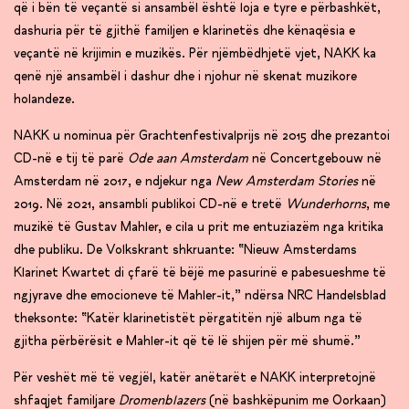
që i bën të veçantë si ansambël është loja e tyre e përbashkët,
dashuria për të gjithë familjen e klarinetës dhe kënaqësia e
veçantë në krijimin e muzikës. Për njëmbëdhjetë vjet, NAKK ka
qenë një ansambël i dashur dhe i njohur në skenat muzikore
holandeze.
NAKK u nominua për Grachtenfestivalprijs në 2015 dhe prezantoi
CD-në e tij të parë
Ode aan Amsterdam
në Concertgebouw në
Amsterdam në 2017, e ndjekur nga
New Amsterdam Stories
në
2019. Në 2021, ansambli publikoi CD-në e tretë
Wunderhorns
, me
muzikë të Gustav Mahler, e cila u prit me entuziazëm nga kritika
dhe publiku. De Volkskrant shkruante: “Nieuw Amsterdams
Klarinet Kwartet di çfarë të bëjë me pasurinë e pabesueshme të
ngjyrave dhe emocioneve të Mahler-it,” ndërsa NRC Handelsblad
theksonte: “Katër klarinetistët përgatitën një album nga të
gjitha përbërësit e Mahler-it që të lë shijen për më shumë.”
Për veshët më të vegjël, katër anëtarët e NAKK interpretojnë
shfaqjet familjare
Dromenblazers
(në bashkëpunim me Oorkaan)