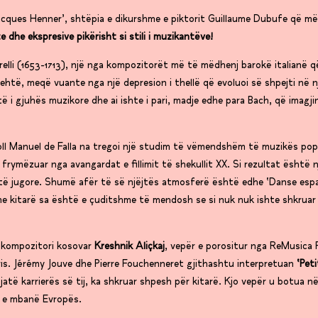
acques Henner’, shtëpia e dikurshme e piktorit Guillaume Dubufe që m
e dhe ekspresive pikërisht si stili i muzikantëve!
elli (1653-1713), një nga kompozitorët më të mëdhenj barokë italianë q
e lehtë, meqë vuante nga një depresion i thellë që evoluoi së shpejti në n
të i gjuhës muzikore dhe ai ishte i pari, madje edhe para Bach, që imagji
oll Manuel de Falla na tregoi një studim të vëmendshëm të muzikës pop
frymëzuar nga avangardat e fillimit të shekullit XX. Si rezultat është n
të jugore. Shumë afër të së njëjtës atmosferë është edhe ‘Danse espa
 me kitarë sa është e çuditshme të mendosh se si nuk nuk ishte shkruar
kompozitori kosovar
Kreshnik Aliçkaj
, vepër e porositur nga ReMusica F
ris. Jérémy Jouve dhe Pierre Fouchenneret gjithashtu interpretuan
‘Peti
 gjatë karrierës së tij, ka shkruar shpesh për kitarë. Kjo vepër u botua n
ë e mbanë Evropës.