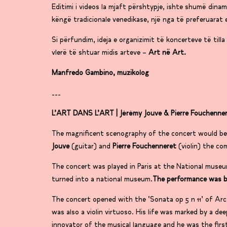
Editimi i videos la mjaft përshtypje, ishte shumë dinami
këngë tradicionale venedikase, një nga të preferuarat 
Si përfundim, ideja e organizimit të koncerteve të til
vlerë të shtuar midis arteve –
Art në Art.
Manfredo Gambino, muzikolog
___
L’ART DANS L’ART | Jérémy Jouve & Pierre Fouchenner
The magnificent scenography of the concert would be 
Jouve
(guitar) and
Pierre Fouchenneret
(violin) the co
The concert was played in Paris at the National muse
turned into a national museum.
The performance was bri
The concert opened with the ‘Sonata op 5 n 11’ of Arca
was also a violin virtuoso. His life was marked by a dee
innovator of the musical language and he was the first