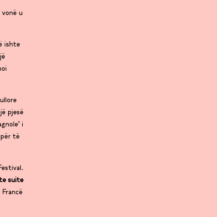
ë vonë u
ë ishte
jë
noi
ullore
jë pjesë
gnole’ i
 për të
estival.
te suite
ë Francë