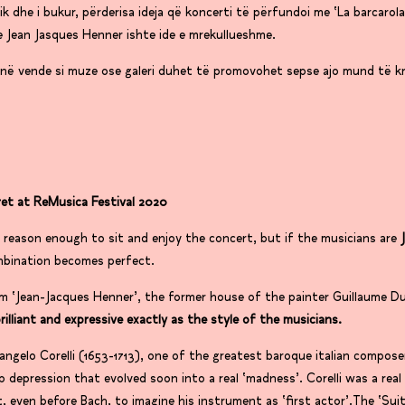
k dhe i bukur, përderisa ideja që koncerti të përfundoi me ‘La barcarola
e Jean Jasques Henner ishte ide e mrekullueshme.
la në vende si muze ose galeri duhet të promovohet sepse ajo mund të kri
et at ReMusica Festival 2020
reason enough to sit and enjoy the concert, but if the musicians are
mbination becomes perfect.
um ‘Jean-Jacques Henner’, the former house of the painter Guillaume D
lliant and expressive exactly as the style of the musicians.
ngelo Corelli (1653-1713), one of the greatest baroque italian compose
p depression that evolved soon into a real ‘madness’. Corelli was a real
, even before Bach, to imagine his instrument as ‘first actor’.The ‘Sui