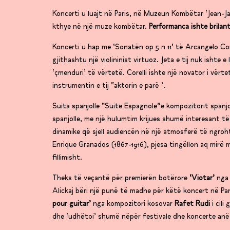
Koncerti u luajt në Paris, në Muzeun Kombëtar ‘Jean-J
kthye në një muze kombëtar.
Performanca ishte brilant
Koncerti u hap me ‘Sonatën op 5 n 11’ të Arcangelo Cor
gjithashtu një violininist virtuoz. Jeta e tij nuk ishte 
‘çmenduri’ të vërtetë. Corelli ishte një novator i vërte
instrumentin e tij “aktorin e parë ’.
Suita spanjolle “Suite Espagnole”e kompozitorit spanj
spanjolle, me një hulumtim krijues shumë interesant të 
dinamike që sjell audiencën në një atmosferë të ngroh
Enrique Granados (1867-1916), pjesa tingëllon aq mirë
fillimisht.
Theks të veçantë për premierën botërore
‘Viotar’
nga 
Alickaj bëri një punë të madhe për këtë koncert në Pa
pour guitar’
nga kompozitori kosovar
Rafet Rudi
i cili
dhe ‘udhëtoi’ shumë nëpër festivale dhe koncerte an