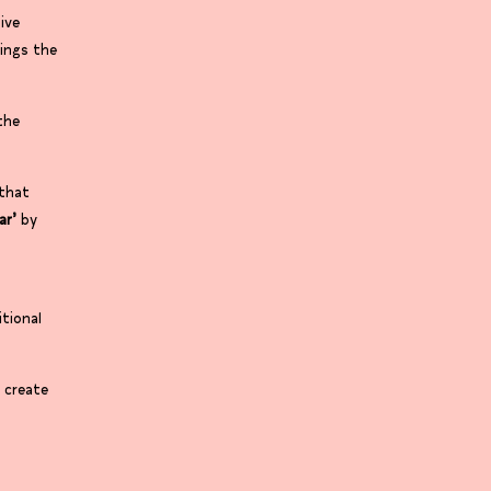
ive
rings the
the
that
ar’
by
itional
 create