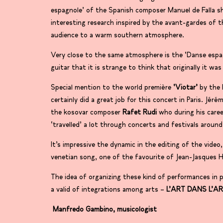
espagnole’ of the Spanish composer Manuel de Falla s
interesting research inspired by the avant-gardes of t
audience to a warm southern atmosphere.
Very close to the same atmosphere is the ‘Danse espag
guitar that it is strange to think that originally it was 
Special mention to the world première
‘Viotar’
by the 
certainly did a great job for this concert in Paris. Jé
the kosovar composer
Rafet Rudi
who during his career
‘travelled’ a lot through concerts and festivals aroun
It’s impressive the dynamic in the editing of the video,
venetian song, one of the favourite of Jean-Jasques H
The idea of organizing these kind of performances in 
a valid of integrations among arts –
L’ART DANS L’A
Manfredo Gambino, musicologist