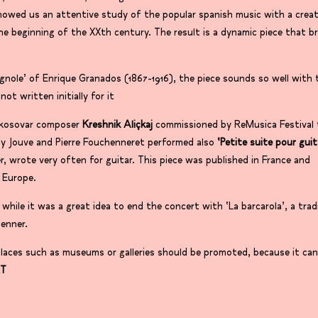
howed us an attentive study of the popular spanish music with a creat
he beginning of the XXth century. The result is a dynamic piece that b
nole’ of Enrique Granados (1867-1916), the piece sounds so well with 
not written initially for it
kosovar composer
Kreshnik Aliçkaj
commissioned by ReMusica Festival 
rémy Jouve and Pierre Fouchenneret performed also
‘Petite suite pour guit
, wrote very often for guitar. This piece was published in France and
d Europe.
 while it was a great idea to end the concert with ‘La barcarola’, a trad
enner.
places such as museums or galleries should be promoted, because it can
RT