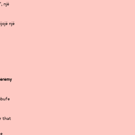
’, një
jojë një
Jérémy
ubufe
r that
te